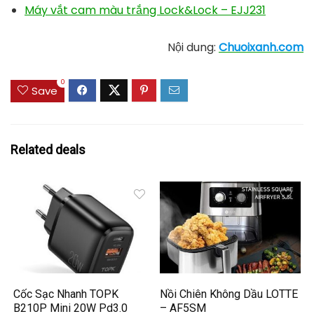
Máy vắt cam màu trắng Lock&Lock – EJJ231
Nội dung:
Chuoixanh.com
0
Save
Related deals
Cốc Sạc Nhanh TOPK
Nồi Chiên Không Dầu LOTTE
B210P Mini 20W Pd3.0
– AF5SM