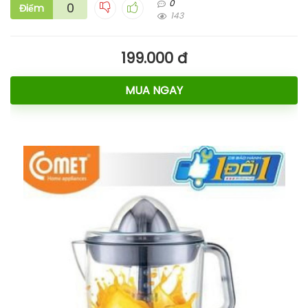
0
0
Điểm
143
199.000 đ
MUA NGAY