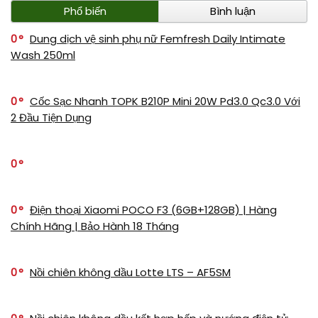
Phổ biến
Bình luận
0
Dung dịch vệ sinh phụ nữ Femfresh Daily Intimate
Wash 250ml
0
Cốc Sạc Nhanh TOPK B210P Mini 20W Pd3.0 Qc3.0 Với
2 Đầu Tiện Dụng
0
0
Điện thoại Xiaomi POCO F3 (6GB+128GB) | Hàng
Chính Hãng | Bảo Hành 18 Tháng
0
Nồi chiên không dầu Lotte LTS – AF5SM