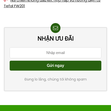
0
Nồi chiên không dầu kết hợp hấp và nướng điện tử
Tefal FW201
NHẬN ƯU ĐÃI
Đừng lo lắng, chúng tôi không spam