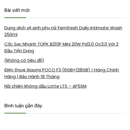
Bài viết mới
Dung dịch vệ sinh phụ nữ Femfresh Daily Intimate Wash
250ml
Cốc Sạc Nhanh TOPK B210P Mini 20W Pd3.0 Qc3.0 Với 2
Đầu Tiện Dụng
(không có tiêu đề)
Điện thoại Xiaomi POCO F3 (6GB+128GB) | Hàng Chính
Hãng | Bảo Hành 18 Tháng
Nồi chiên không dầu Lotte LTS – AF5SM
Bình luận gần đây