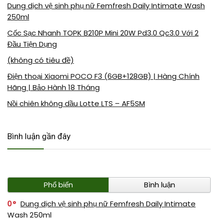
Dung dịch vệ sinh phụ nữ Femfresh Daily Intimate Wash
250ml
Cốc Sạc Nhanh TOPK B210P Mini 20W Pd3.0 Qc3.0 Với 2
Đầu Tiện Dụng
(không có tiêu đề)
Điện thoại Xiaomi POCO F3 (6GB+128GB) | Hàng Chính
Hãng | Bảo Hành 18 Tháng
Nồi chiên không dầu Lotte LTS – AF5SM
Bình luận gần đây
Phổ biến
Bình luận
0
Dung dịch vệ sinh phụ nữ Femfresh Daily Intimate
Wash 250ml