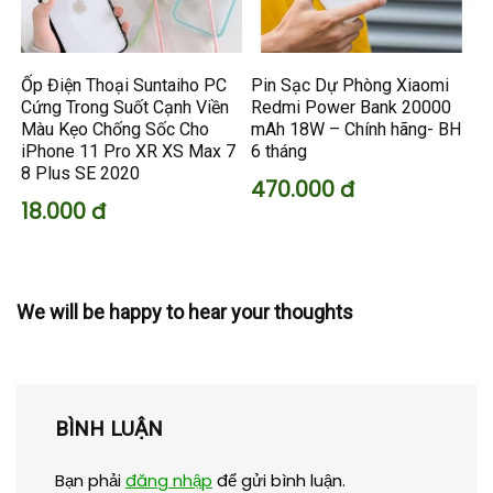
Ốp Điện Thoại Suntaiho PC
Pin Sạc Dự Phòng Xiaomi
Cứng Trong Suốt Cạnh Viền
Redmi Power Bank 20000
Màu Kẹo Chống Sốc Cho
mAh 18W – Chính hãng- BH
iPhone 11 Pro XR XS Max 7
6 tháng
8 Plus SE 2020
470.000 đ
18.000 đ
We will be happy to hear your thoughts
BÌNH LUẬN
Bạn phải
đăng nhập
để gửi bình luận.