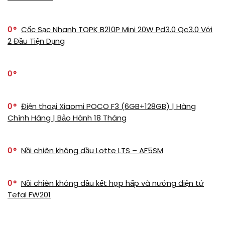
0
Cốc Sạc Nhanh TOPK B210P Mini 20W Pd3.0 Qc3.0 Với
2 Đầu Tiện Dụng
0
0
Điện thoại Xiaomi POCO F3 (6GB+128GB) | Hàng
Chính Hãng | Bảo Hành 18 Tháng
0
Nồi chiên không dầu Lotte LTS – AF5SM
0
Nồi chiên không dầu kết hợp hấp và nướng điện tử
Tefal FW201