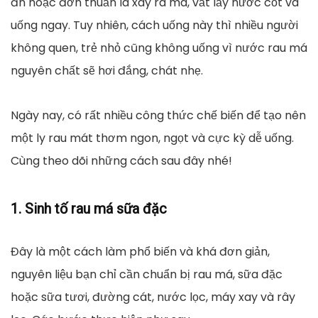
ăn hoặc đơn thuần là xay ra má, vắt lấy nước cốt và
uống ngay. Tuy nhiên, cách uống này thì nhiều người
không quen, trẻ nhỏ cũng không uống vì nước rau má
nguyên chất sẽ hơi đắng, chát nhẹ.
Ngày nay, có rất nhiều công thức chế biến để tạo nên
một ly rau mát thơm ngon, ngọt và cực kỳ dễ uống.
Cùng theo dõi những cách sau đây nhé!
1. Sinh tố rau má sữa đặc
Đây là một cách làm phổ biến và khá đơn giản,
nguyên liệu bạn chỉ cần chuẩn bị rau má, sữa đặc
hoặc sữa tươi, đường cát, nước lọc, máy xay và rây