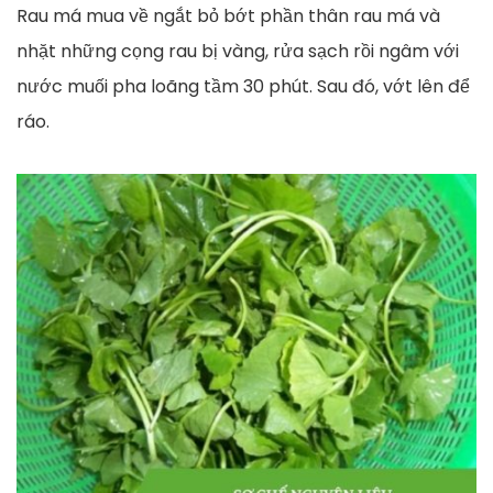
Rau má mua về ngắt bỏ bớt phần thân rau má và
nhặt những cọng rau bị vàng, rửa sạch rồi ngâm với
nước muối pha loãng tầm 30 phút. Sau đó, vớt lên để
ráo.