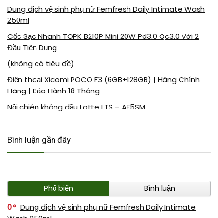
Dung dịch vệ sinh phụ nữ Femfresh Daily Intimate Wash
250ml
Cốc Sạc Nhanh TOPK B210P Mini 20W Pd3.0 Qc3.0 Với 2
Đầu Tiện Dụng
(không có tiêu đề)
Điện thoại Xiaomi POCO F3 (6GB+128GB) | Hàng Chính
Hãng | Bảo Hành 18 Tháng
Nồi chiên không dầu Lotte LTS – AF5SM
Bình luận gần đây
Phổ biến
Bình luận
0
Dung dịch vệ sinh phụ nữ Femfresh Daily Intimate