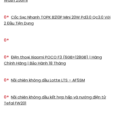
Wash 250ml
0
Cốc Sạc Nhanh TOPK B210P Mini 20W Pd3.0 Qc3.0 Với
2 Đầu Tiện Dụng
0
0
Điện thoại Xiaomi POCO F3 (6GB+128GB) | Hàng
Chính Hãng | Bảo Hành 18 Tháng
0
Nồi chiên không dầu Lotte LTS – AF5SM
0
Nồi chiên không dầu kết hợp hấp và nướng điện tử
Tefal FW201