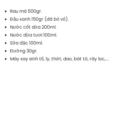
Rau má 500gr.
Đậu xanh 150gr (đã bỏ vỏ).
Nước cốt dừa 200ml.
Nước dừa tươi 100ml.
Sữa đặc 100ml.
Đường 30gr.
Máy xay sinh tố, ly, thớt, dao, bát tô, rây lọc,….